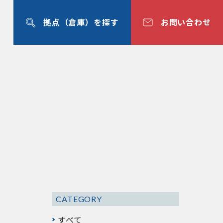
拠点（倉庫）を探す
お問い合わせ
中島機材センター
大阪市西淀川区
滋賀倉庫
滋賀県草津市
豊田倉庫
愛知県豊田市
焼津倉庫
静岡県焼津市
佐賀倉庫
佐賀県佐賀市
鹿児島倉庫
鹿児島県薩摩川内市
CATEGORY
すべて