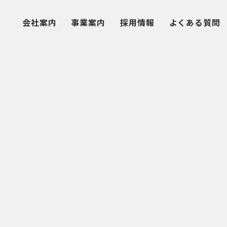
会社案内
事業案内
採用情報
よくある質問
代表あいさつ
養生用敷鉄板
私たちの仕事
大阪支店
会社概要
ゴムマット
３つの魅力
大阪倉庫
大阪市大正区
亀岡倉庫
京都府亀岡市
事業所
プラスチック敷板
数字で⾒る鋼板リース
大阪支店
名古屋支店
仮設資材／軽量仮設材
社員インタビュー
名古屋支店
福岡支店
軽量鋼矢板
日軽アルサポート
名古屋倉庫
募集要項
三重県桑名郡
日軽アルヤイタ
清水倉庫
静岡県静岡市
鋼板リースの強み
福岡支店
レンタル契約について
福岡倉庫
福岡県古賀市
大分倉庫
大分県大分市
よくある質問
山口倉庫
山口県防府市
カタログダウンロード